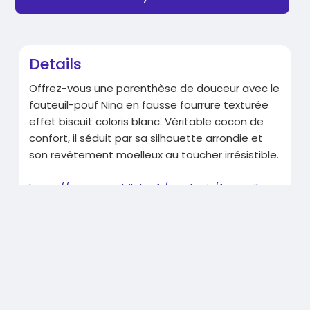
Details
Offrez-vous une parenthèse de douceur avec le
fauteuil-pouf Nina en fausse fourrure texturée
effet biscuit coloris blanc. Véritable cocon de
confort, il séduit par sa silhouette arrondie et
son revêtement moelleux au toucher irrésistible.
https://www.casabiloba.fr/prod....uit/fauteuil-
pouf-ni
Related Products