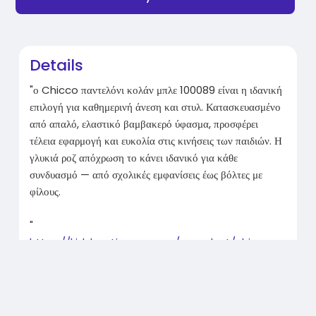
Details
"ο Chicco παντελόνι κολάν μπλε 100089 είναι η ιδανική
επιλογή για καθημερινή άνεση και στυλ. Κατασκευασμένο
από απαλό, ελαστικό βαμβακερό ύφασμα, προσφέρει
τέλεια εφαρμογή και ευκολία στις κινήσεις των παιδιών. Η
γλυκιά ροζ απόχρωση το κάνει ιδανικό για κάθε
συνδυασμό — από σχολικές εμφανίσεις έως βόλτες με
φίλους.
"
https://kidsboutiquegr.com/pro....duct/chicco-
pantelon
Related Products