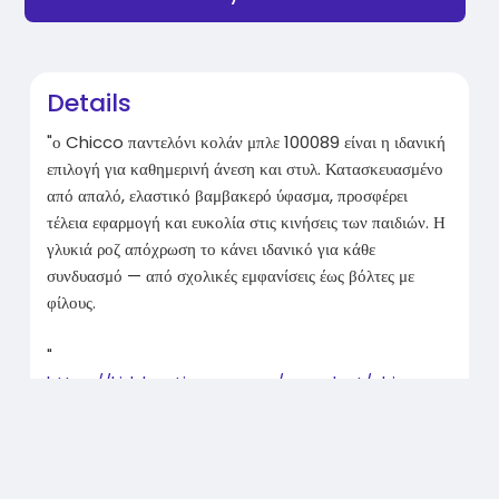
Details
"ο Chicco παντελόνι κολάν μπλε 100089 είναι η ιδανική
επιλογή για καθημερινή άνεση και στυλ. Κατασκευασμένο
από απαλό, ελαστικό βαμβακερό ύφασμα, προσφέρει
τέλεια εφαρμογή και ευκολία στις κινήσεις των παιδιών. Η
γλυκιά ροζ απόχρωση το κάνει ιδανικό για κάθε
συνδυασμό — από σχολικές εμφανίσεις έως βόλτες με
φίλους.
"
https://kidsboutiquegr.com/pro....duct/chicco-
pantelon
Related Products